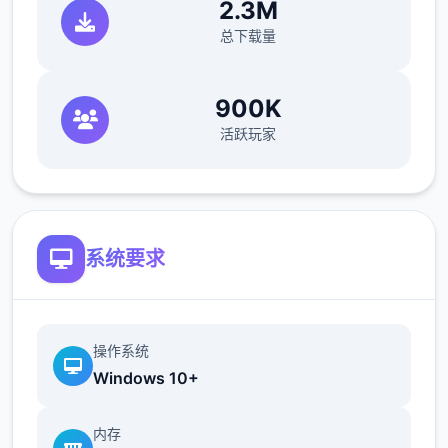
2.3M
总下载量
900K
●12种以上数个样丰富的小作品与事务。
活跃玩家
●超过60枚点阵图动画，与200个以上的差
分。
●共有柒个主要场景，超过30个NPC。绝大部
系统要求
分的女性NPC均可诀窍。
●《NTR狂热》中的千穗与莉莉丝，以及许数
个由芒果派对发行的人气作品中的角色都会以
操作系统
彩蛋的形式登场。
Windows 10+
内存