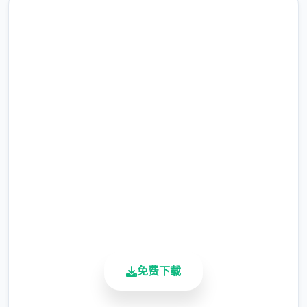
(3)修復开启背包有时会导致白屏的Bug。
汉化版下载 社群审查DX
(4)修復鼠标操控人物移动部分设备会出现人物
闪烁的Bug。
完整版游戏，免费体验
2.3M+
总下载量
4.9/5
用户评分
900K+
活跃用户
(5)优化UI，点击商店视窗外部即可退出商店。
免费下载
(6)修復部分漫展混乱度事件提早触发的Bug。