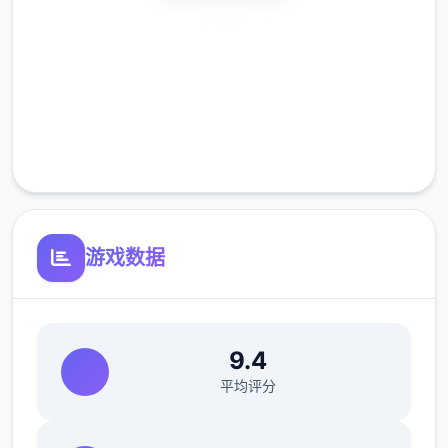
(7)修復偶像优衣唱歌小作品音量无法控制的
安全下载
Bug。
高速安装
完全免费
客服支持
游戏数据
(8)修復俄文版文字跑版问题。
作品优势
9.4
平均评分