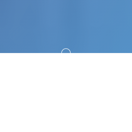
向下滚动
✏️ 游戏简介