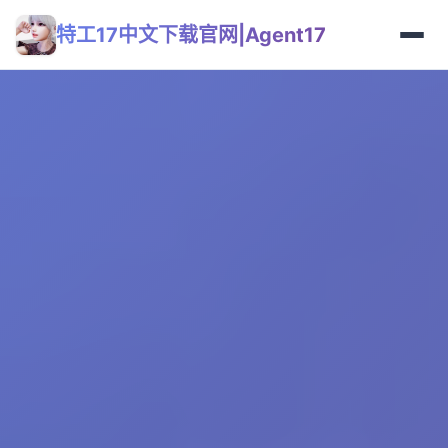
特工17中文下载官网|Agent17