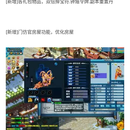
[新增]各礼包物品，双倍掉宝符.钟馗令牌.副本重置丹
[新增]门仿官房屋功能，优化房屋