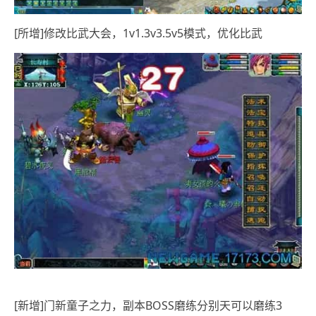
[所增]修改比武大会，1v1.3v3.5v5模式，优化比武
[新增]门新童子之力，副本BOSS磨练分别天可以磨练3