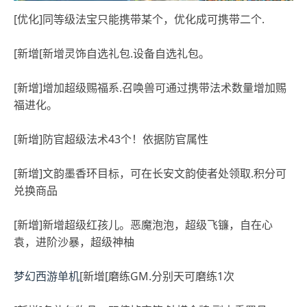
[优化]同等级法宝只能携带某个，优化成可携带二个.
[新增[新增灵饰自选礼包.设备自选礼包。
[新增]增加超级赐福系.召唤兽可通过携带法术数量增加赐
福进化。
[新增]防官超级法术43个！依据防官属性
[新增]文韵墨香环目标，可在长安文韵使者处领取.积分可
兑换商品
[新增]新增超级红孩儿。恶魔泡泡，超级飞镰，自在心
袁，进阶沙暴，超级神柚
梦幻西游单机
[新增[磨练GM.分别天可磨练1次