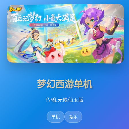
梦幻西游单机
传输,无限仙玉版
单机
娱乐