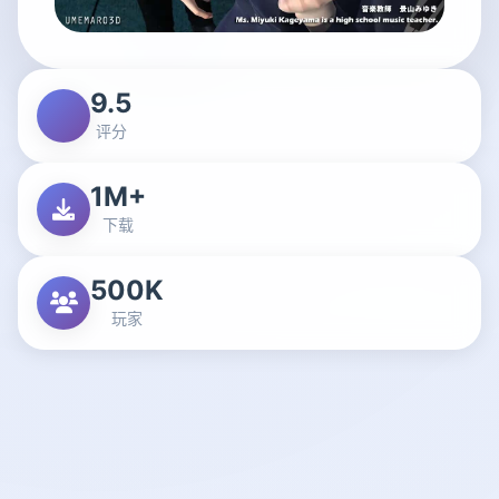
9.5
评分
1M+
下载
500K
玩家