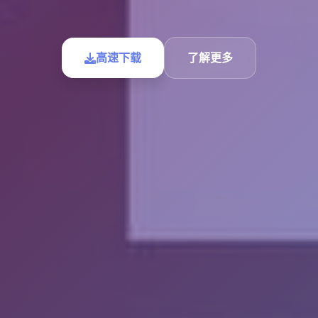
高速下载
了解更多