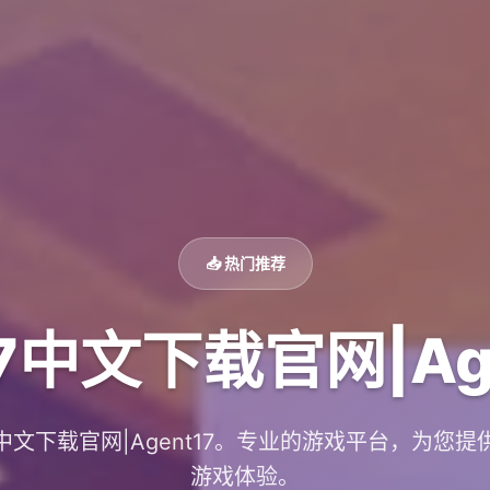
📥 热门推荐
7中文下载官网|Age
7中文下载官网|Agent17。专业的游戏平台，为您提
游戏体验。