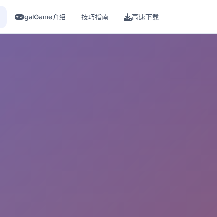
galGame介绍
技巧指南
高速下载