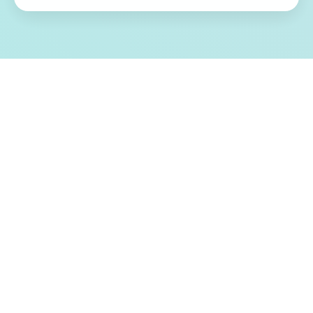
💎 游戏特色亮点
我的名字是峰岸优真。 由于某些原因从以前
启动便作为仆人住在宫之杜家中。 虽然我从
小偏爱宫之杜春音，由于身份的硕大差距，
始终没有说出口。 然而春音主动向我告白，
我们公开成为恋人 不过，仆人和名门千金，
始终是常人难以接受的事实。 当我们向老爷
——春音的父亲坦白，希望得到祝福时，春