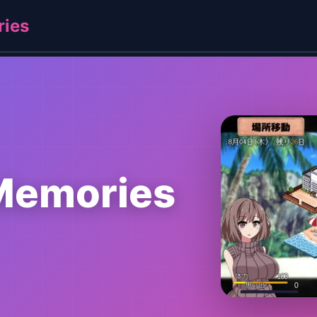
ies
emories