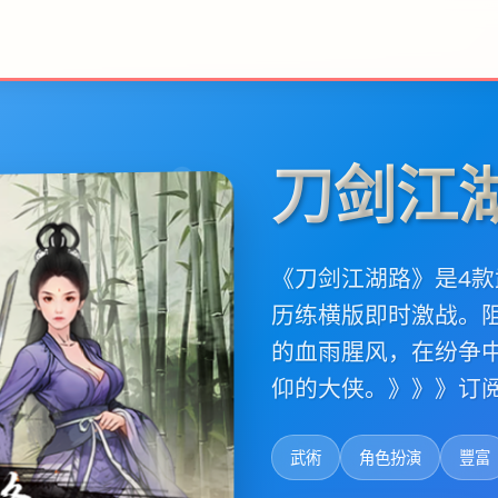
刀剑江
《刀剑江湖路》是4款
历练横版即时激战。
的血雨腥风，在纷争
仰的大侠。》》》订
武術
角色扮演
豐富