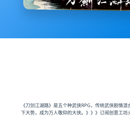
《刀剑江湖路》是五个种武侠RPG，传统武侠剧情
下大势，成为万人敬仰的大侠。》》》订阅创意工坊