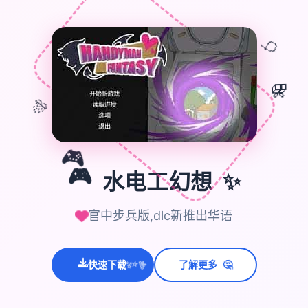
🎈
🎁
🎊
🎮
🎮
✨
水电工幻想
官中步兵版,dlc新推出华语
🤔
💫
快速下载
了解更多
✨
⭐