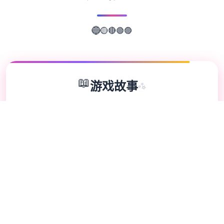
🔴
🟡
🟢
🔵
🟣
📖
游戏故事
✨
水电工幻想人员扩展 DLC 第二弹！免费下载
畅享整个新素材！终于——它来啦！ 感谢大
家如此耐心的等待。今天，我们终于要发布
《水电工幻想》的第二款 DLC 啦 相信不一些
朋友早就猜出剪影中的人员是谁了吧？ 答案
就是……公会接待员与商店老板娘 柒位新人员
的解锁条件： 腐化所有女性人员。 将双生龙