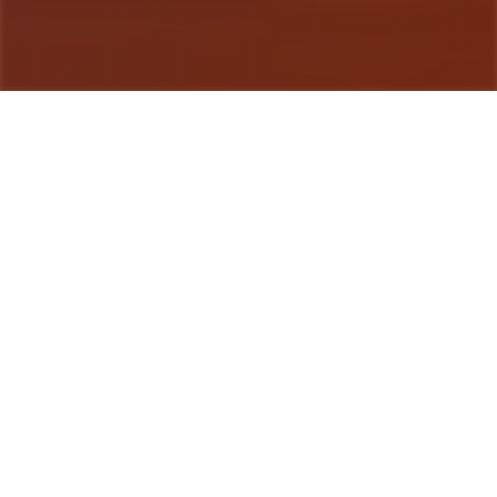
游戏详情
详细介绍
因为父母工作繁忙，所以只能暂住堂姐家的主人公。
在这里可以历练各种逗趣的日常活动，只要你撒撒
娇，就可以享受大姐姐和阿姨总共心总共意的关爱。
那么赶紧去度过独单难忘的夏天吧~ 踏入充满回忆的