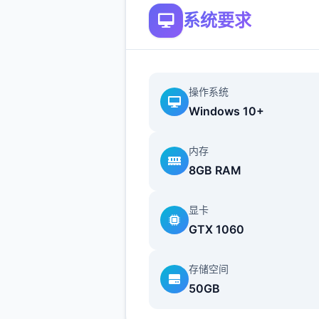
系统要求
操作系统
Windows 10+
内存
主人公在异地带中也必须打着
8GB RAM
零工来维持生计，在铁匠铺帮
铁、酒馆中当店小二、
显卡
教会里帮修女们整理书架……
GTX 1060
等。甚至还必须陪伴经历者外
怪？
存储空间
50GB