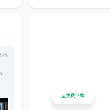
安全下载 水电工幻想
人-水
完整版游戏，免费体验
2.3M+
4.9/5
900K+
托，
总下载量
用户评分
活跃用户
免费下载