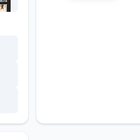
安全下载
高速安装
完全免费
客服支持
测试
了进
地带
面走