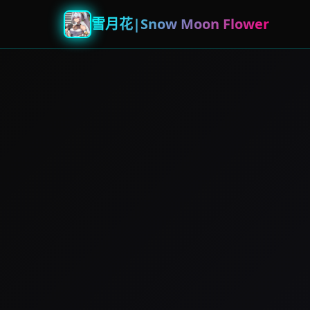
雪月花|Snow Moon Flower