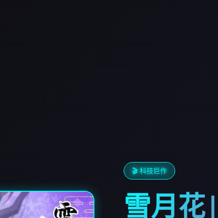
🎬 科技巨作
雪月花|