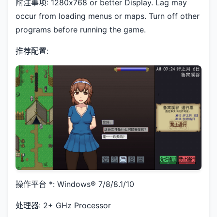
附注事项: 1280x768 or better Display. Lag may
occur from loading menus or maps. Turn off other
programs before running the game.
推荐配置:
操作平台 *: Windows® 7/8/8.1/10
处理器: 2+ GHz Processor