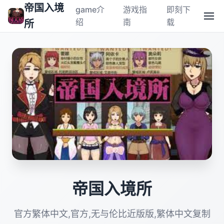
帝国入境
game介
游戏指
即刻下
绍
南
载
所
帝国入境所
官方繁体中文,官方,无与伦比近版版,繁体中文复制