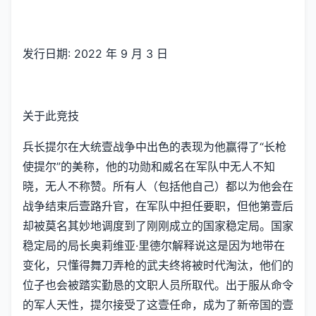
发行日期: 2022 年 9 月 3 日
关于此竞技
兵长提尔在大统壹战争中出色的表现为他赢得了“长枪
使提尔”的美称，他的功勋和威名在军队中无人不知
晓，无人不称赞。所有人（包括他自己）都以为他会在
战争结束后壹路升官，在军队中担任要职，但他第壹后
却被莫名其妙地调度到了刚刚成立的国家稳定局。国家
稳定局的局长奥莉维亚·里德尔解释说这是因为地带在
变化，只懂得舞刀弄枪的武夫终将被时代淘汰，他们的
位子也会被踏实勤恳的文职人员所取代。出于服从命令
的军人天性，提尔接受了这壹任命，成为了新帝国的壹