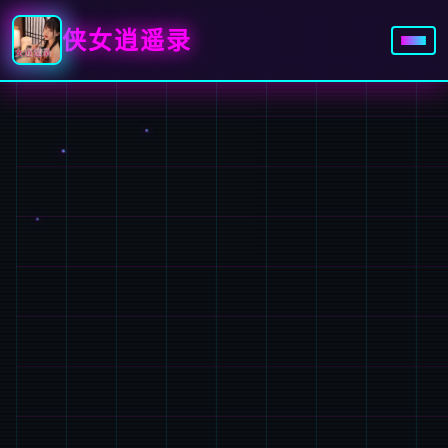
侠女逍遥录