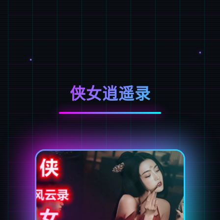
侠女逍遥录