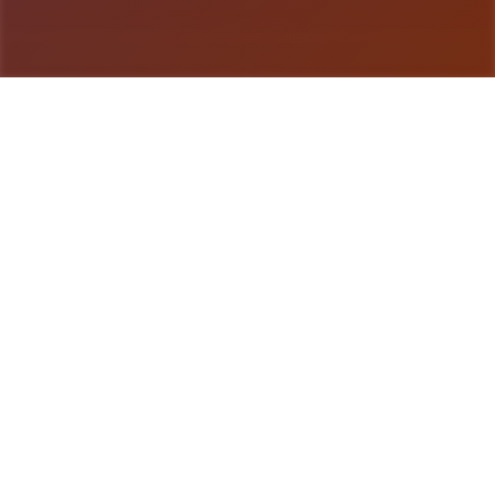
游戏详情
游戏详情
水电工幻想形象扩展 DLC 第二弹！赠送畅享总共新
元素！终于——它来啦！ 感谢大家如此耐心的等
待。今天，我们终于要发布《水电工幻想》的第二款
DLC 啦 相信不少量朋友早就猜出剪影中的形象是谁
了吧？ 答案就是……公会接待员与商店老板娘 数个