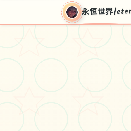
永恒世界|eter
永恒世
界|eternum
V0.8.5,现行汉语官方复制
#视觉3D