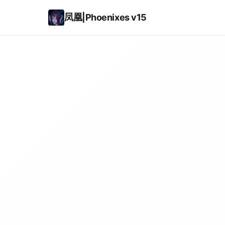
凤凰|Phoenixes v15