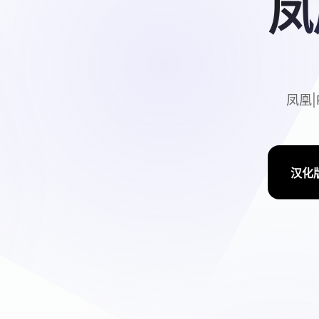
凤
凤凰|
汉化