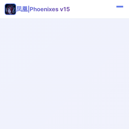
凤凰|Phoenixes v15