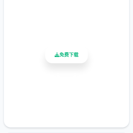
总下载量
4.9/5
衣柜功能
用户评分
900K+
绘制了衣柜内部，梦璃所有的衣服都会收纳在
活跃用户
衣柜中。
夜幕之花的用户可以在衣柜处试穿或者更换衣
免费下载
服穿上不同的衣服，会增减不同数量的魅力值
以及名誉值。
安全下载
电脑功能
高速安装
绘制了1张电脑桌面（CG元素是梦璃在海边刚
完全免费
被男主表白时，准备唯一起看落日的场景。）
客服支持