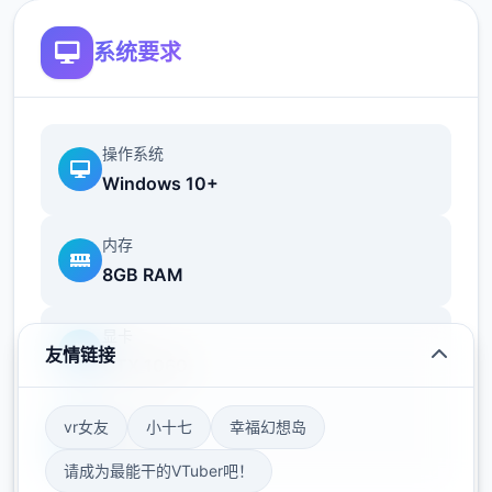
系统要求
冰箱功能
操作系统
Windows 10+
内存
8GB RAM
显卡
友情链接
GTX 1060
绘制了冰箱内部的场景CG
存储空间
vr女友
小十七
幸福幻想岛
冰箱功能是料理剧情的辅助功能，目前剧情还
50GB
未推进到
请成为最能干的VTuber吧！