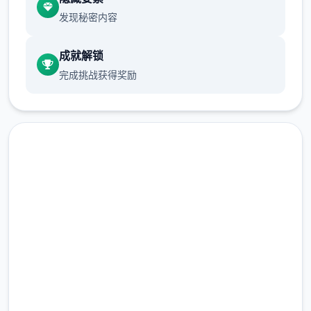
了。
发现秘密内容
调整了鞋子的摆放位置，所以如今可以看到足
部了调整背景光影，如今整体可见度更好了。
成就解锁
完成挑战获得奖励
主线推进描述脉络与上迭代版结尾处进行了些
修改，建议直接启动新应用并选择“第数个个
天”的选项。
不穿内衣时，服装显示进行了微妙的变化。
增加了1张苏醒时的CG。
安全下载 夜幕之花|Night
Bloom
完整版游戏，免费体验
2.3M+